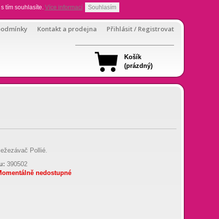
s tím souhlasíte.
Více informací
Souhlasím
podmínky
Kontakt a prodejna
Přihlásit / Registrovat
Košík
(prázdný)
sežezávač Pollié.
u:
390502
Momentálně nedostupné