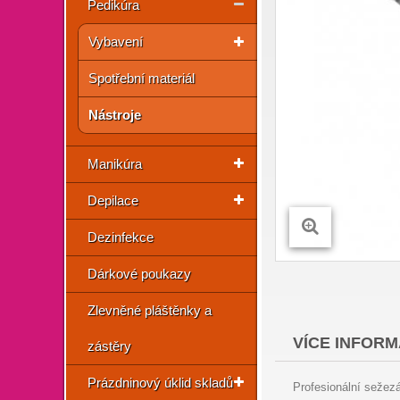
Pedikúra
Vybavení
Spotřební materiál
Nástroje
Manikúra
Depilace
Dezinfekce
Dárkové poukazy
Zlevněné pláštěnky a
VÍCE INFORM
zástěry
Prázdninový úklid skladů
Profesionální sežezá