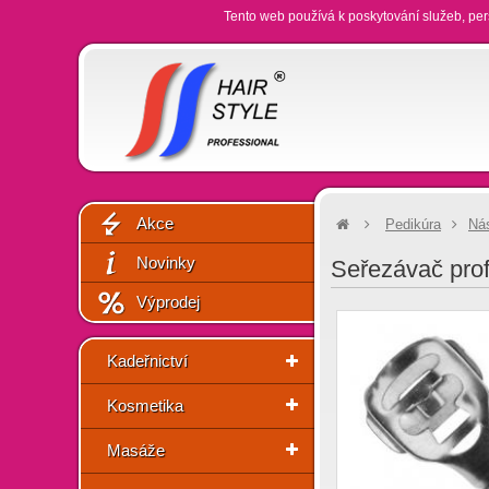
Tento web používá k poskytování služeb, per
Akce
Pedikúra
Nás
Novinky
Seřezávač prof
Výprodej
Kadeřnictví
Kosmetika
Masáže