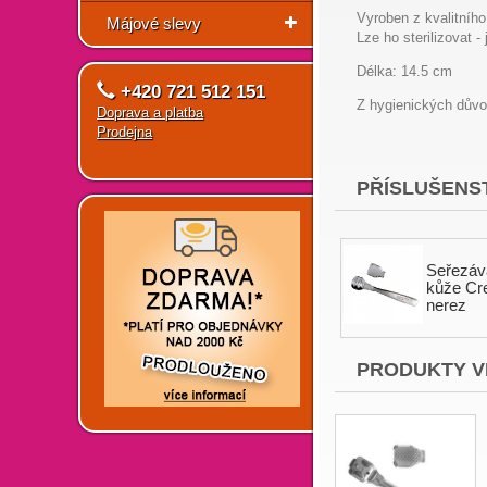
Vyroben z kvalitního 
Májové slevy
Lze ho sterilizovat -
Délka: 14.5 cm
+420 721 512 151
Z hygienických důvo
Doprava a platba
Prodejna
PŘÍSLUŠENST
Seřezáv
kůže Cre
nerez
PRODUKTY V