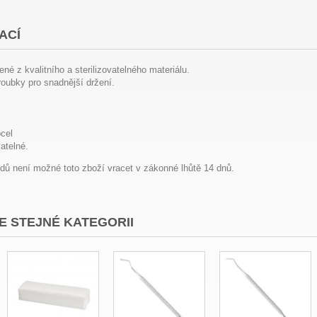
ACÍ
né z kvalitního a sterilizovatelného materiálu.
oubky pro snadnější držení.
ocel
vatelné.
dů není možné toto zboží vracet v zákonné lhůtě 14 dnů.
E STEJNÉ KATEGORII