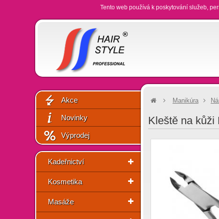
Tento web používá k poskytování služeb, per
Akce
Manikúra
Ná
Novinky
Kleště na kůži 
Výprodej
Kadeřnictví
Kosmetika
Masáže