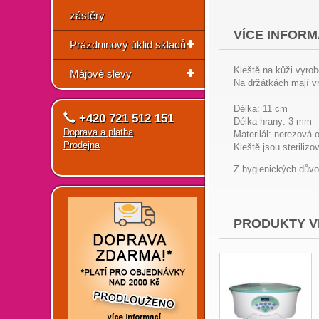
zástěry
VÍCE INFORM
Prázdninový úklid skladů
Kleště na kůži vyrobe
Májové slevy
Na držátkách mají vr
Délka: 11 cm
+420 721 512 151
Délka hrany: 3 mm
Doprava a platba
Materilál: nerezová 
Prodejna
Kleště jsou sterilizo
Z hygienických důvo
PRODUKTY V