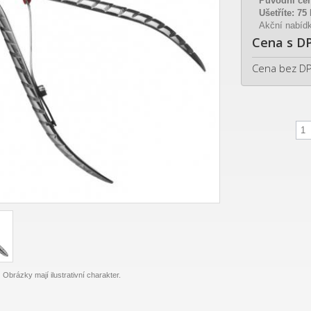
Původní ce
Ušetříte:
75
Akční nabídk
Cena s D
Cena bez D
Obrázky mají ilustrativní charakter.