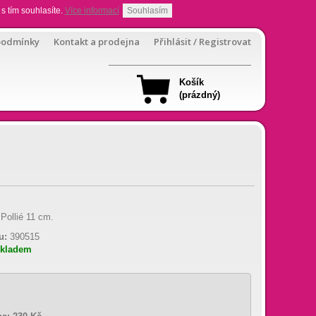
s tím souhlasíte.
Více informací
Souhlasím
podmínky
Kontakt a prodejna
Přihlásit / Registrovat
Košík
(prázdný)
 Pollié 11 cm.
u:
390515
skladem