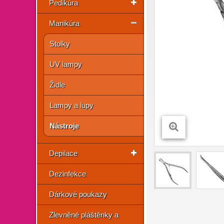
Pedikúra
Manikúra
Stolky
UV lampy
Židle
Lampy a lupy
Nástroje
Depilace
Dezinfekce
Dárkové poukazy
Zlevněné pláštěnky a