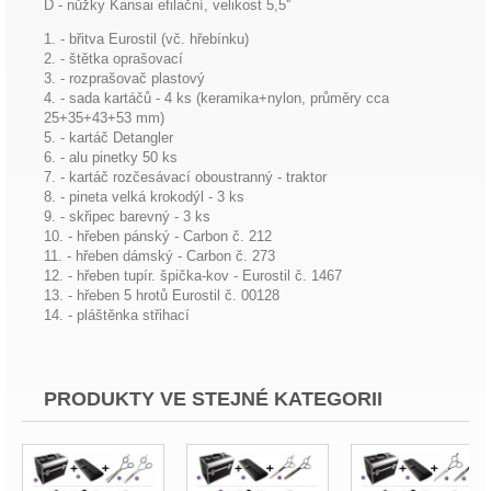
D - nůžky Kansai efilační, velikost 5,5''
1. - břitva Eurostil (vč. hřebínku)
2. - štětka oprašovací
3. - rozprašovač plastový
4. - sada kartáčů - 4 ks (keramika+nylon, průměry cca
25+35+43+53 mm)
5. - kartáč Detangler
6. - alu pinetky 50 ks
7. - kartáč rozčesávací oboustranný - traktor
8. - pineta velká krokodýl - 3 ks
9. - skřipec barevný - 3 ks
10. - hřeben pánský - Carbon č. 212
11. - hřeben dámský - Carbon č. 273
12. - hřeben tupír. špička-kov - Eurostil č. 1467
13. - hřeben 5 hrotů Eurostil č. 00128
14. - pláštěnka střihací
PRODUKTY VE STEJNÉ KATEGORII