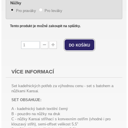
Nůžky
Pro praváky
Pro leváky
Tento produkt je možné zakoupit na splátky.
do košíku
VÍCE INFORMACÍ
Set kadeřnických potřeb za výhodnou cenu - set s batohem a
nůžkami Kansai.
SET OBSAHUJE:
A - kadeřnický batoh textilní černý
B - pouzdro na nůžky na druk
C - nůžky Kansai stříhací s konvexním ostřím (vhodné i pro
klouzavý střih), semi-offset velikost 5,5''