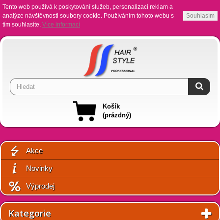
Tento web používá k poskytování služeb, personalizaci reklam a
analýze návštěvnosti soubory cookie. Používáním tohoto webu s
Souhlasím
tím souhlasíte.
Více informací
Košík
(prázdný)
Akce
Novinky
Výprodej
Kategorie