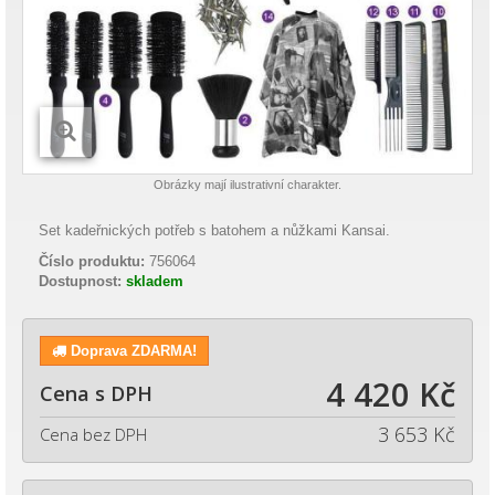
Obrázky mají ilustrativní charakter.
Set kadeřnických potřeb s batohem a nůžkami Kansai.
Číslo produktu:
756064
Dostupnost:
skladem
Doprava ZDARMA!
4 420 Kč
Cena s DPH
3 653 Kč
Cena bez DPH