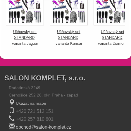
Učňovský set
Učňovský set
Učňovský set
STANDARD,
STANDARD,
STANDARD,
varianta Jaguar
varianta Kansai
varianta Diamond
SALON KOMPLET, s.r.o.
Radotínská 2249,
Černošice 252 28, okr. Praha - západ
Ukázat na mapě
+420 721 512 151
+420 257 810 601
obchod@salon-komplet.cz