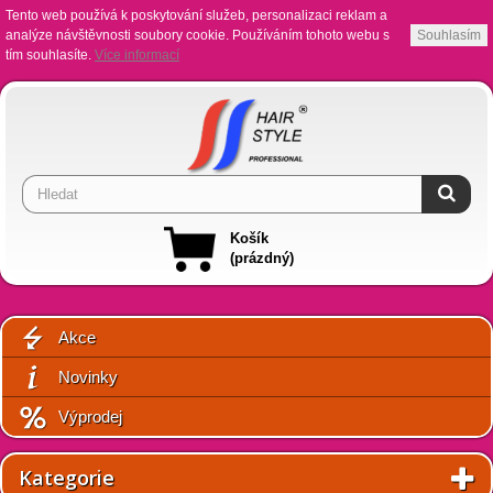
Tento web používá k poskytování služeb, personalizaci reklam a
analýze návštěvnosti soubory cookie. Používáním tohoto webu s
Souhlasím
tím souhlasíte.
Více informací
Košík
(prázdný)
Akce
Novinky
Výprodej
Kategorie