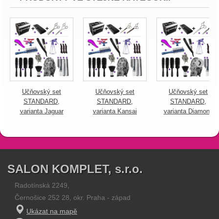
Učňovský set
Učňovský set
Učňovský set
STANDARD,
STANDARD,
STANDARD,
varianta Jaguar
varianta Kansai
varianta Diamond
SALON KOMPLET, s.r.o.
Radotínská 2249,
Černošice 252 28, okr. Praha - západ
Ukázat na mapě