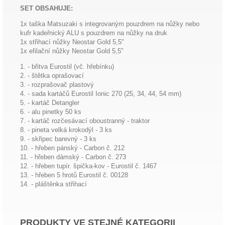
SET OBSAHUJE:
1x taška Matsuzaki s integrovaným pouzdrem na nůžky nebo
kufr kadeřnický ALU s pouzdrem na nůžky na druk
1x střihací nůžky Neostar Gold 5,5"
1x efilační nůžky Neostar Gold 5,5"
1. - břitva Eurostil (vč. hřebínku)
2. - štětka oprašovací
3. - rozprašovač plastový
4. - sada kartáčů Eurostil Ionic 270 (25, 34, 44, 54 mm)
5. - kartáč Detangler
6. - alu pinetky 50 ks
7. - kartáč rozčesávací oboustranný - traktor
8. - pineta velká krokodýl - 3 ks
9. - skřipec barevný - 3 ks
10. - hřeben pánský - Carbon č. 212
11. - hřeben dámský - Carbon č. 273
12. - hřeben tupír. špička-kov - Eurostil č. 1467
13. - hřeben 5 hrotů Eurostil č. 00128
14. - pláštěnka střihací
PRODUKTY VE STEJNÉ KATEGORII