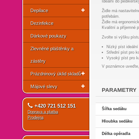
Ideální do pedikérs
Depilace
Židle má nastaviteln
potřebám.
Židle má ergonomick
Dezinfekce
Kvalitní a příjemné p
Dárkové poukazy
Zvolte si výšku píst
Nízký píst ideální
Zlevněné pláštěnky a
Střední píst pro 
Vysoký píst pro k
zástěry
V poznámce uveďte, k
Prázdninový úklid skladů
Májové slevy
PARAMETRY
+420 721 512 151
Šířka sedáku
Doprava a platba
Prodejna
Hloubka sedáku
Délka opěradla