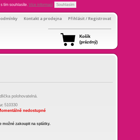
s tím souhlasíte.
Více informací
Souhlasím
podmínky
Kontakt a prodejna
Přihlásit / Registrovat
Košík
(prázdný)
idlička polohovatelná.
u:
510330
Momentálně nedostupné
je možné zakoupit na splátky.