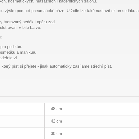
kých, kosmetických, masážních i kadeřnických salonů.
ou výšku pomocí pneumatické báze. U židle lze také nastavit sklon sedáku a 
y tvarovaný sedák i opěru zad.
olstrování v bílé barvě.
u:
 pro pedikúru
kosmetiku a manikúru
adeřnictví
terý píst si přejete - jinak automaticky zasíláme střední píst.
48 cm
42 cm
30 cm