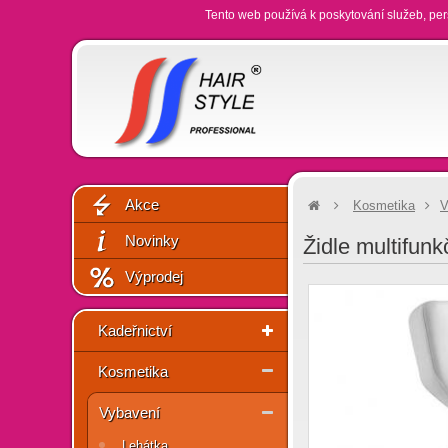
Tento web používá k poskytování služeb, per
Akce
Kosmetika
V
Novinky
Židle multifunk
Výprodej
Kadeřnictví
Kosmetika
Vybavení
Lehátka