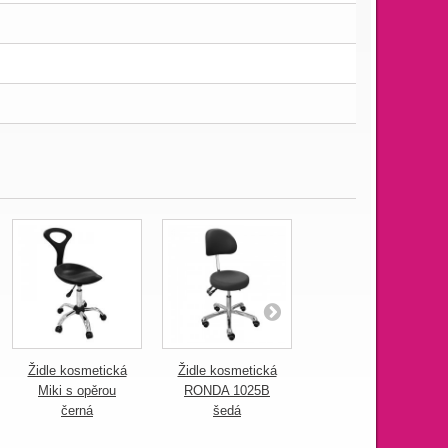
Židle kosmetická
Židle kosmetická
Židle kosmetická
Miki s opěrou
RONDA 1025B
RONDA 1025B
černá
šedá
bílá