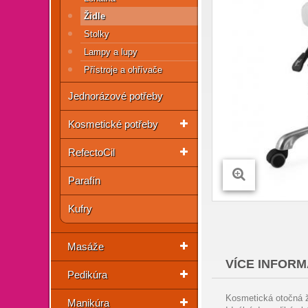
Židle
Stolky
Lampy a lupy
Přístroje a ohřívače
Jednorázové potřeby
Kosmetické potřeby
RefectoCil
Parafín
Kufry
Masáže
VÍCE INFORM
Pedikúra
Kosmetická otočná ž
Manikúra