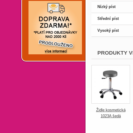
Nízký píst
Střední píst
Vysoký píst
PRODUKTY V
Židle kosmetická
1023A šedá