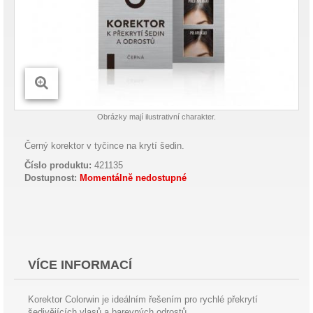
Obrázky mají ilustrativní charakter.
Černý korektor v tyčince na krytí šedin.
Číslo produktu:
421135
Dostupnost:
Momentálně nedostupné
VÍCE INFORMACÍ
Korektor Colorwin je ideálním řešením pro rychlé překrytí
šedivějících vlasů a barevných odrostů.