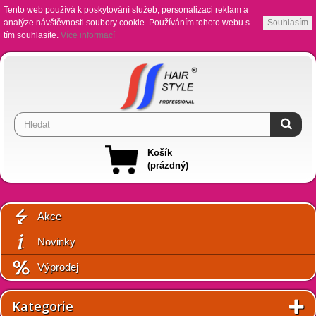
Tento web používá k poskytování služeb, personalizaci reklam a
analýze návštěvnosti soubory cookie. Používáním tohoto webu s
Souhlasím
tím souhlasíte.
Více informací
Košík
(prázdný)
Akce
Novinky
Výprodej
Kategorie