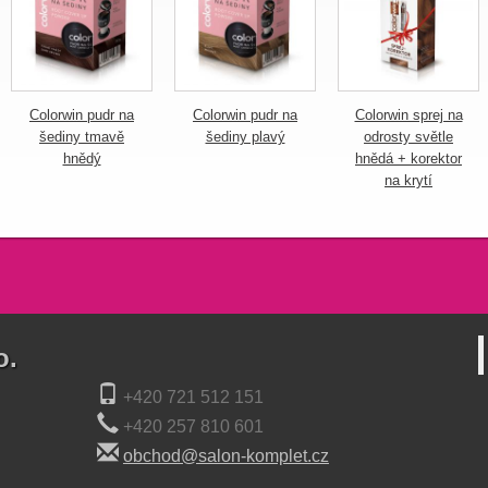
Colorwin pudr na
Colorwin pudr na
Colorwin sprej na
šediny tmavě
šediny plavý
odrosty světle
hnědý
hnědá + korektor
na krytí
o.
+420 721 512 151
+420 257 810 601
obchod@salon-komplet.cz