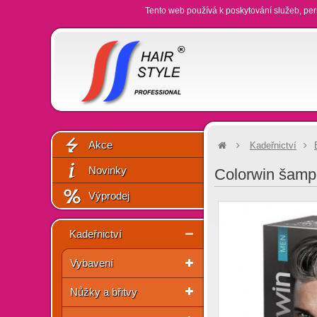
Tento web používá k poskytování služeb, per
Akce
Kadeřnictví
Novinky
Colorwin šampó
Výprodej
Kadeřnictví
Vybavení
Nůžky a břitvy