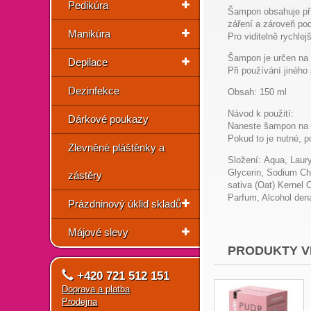
Pedikúra
Šampon obsahuje přír
záření a zároveň pod
Manikúra
Pro viditelně rychle
Šampon je určen na t
Depilace
Při používání jinéh
Dezinfekce
Obsah: 150 ml
Návod k použití:
Dárkové poukazy
Naneste šampon na v
Pokud to je nutné, p
Zlevněné pláštěnky a
Složení:
Aqua, Laury
Glycerin, Sodium Ch
zástěry
sativa (Oat) Kernel 
Parfum, Alcohol dena
Prázdninový úklid skladů
Májové slevy
PRODUKTY V
+420 721 512 151
Doprava a platba
Prodejna