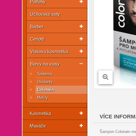
Potřeby
Učňovské sety
Barber
Ceriotti
Vlasová kosmetika
Barvy na vlasy
Teotema
Oxidanty
Colorwin
Melíry
Kosmetika
VÍCE INFORM
Masáže
Šampon Colorwin men 