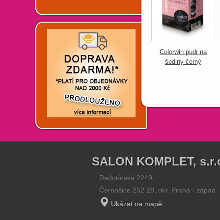
Colorwin pudr na
šediny černý
SALON KOMPLET, s.r.
Radotínská 2249,
Černošice 252 28, okr. Praha - západ
Ukázat na mapě