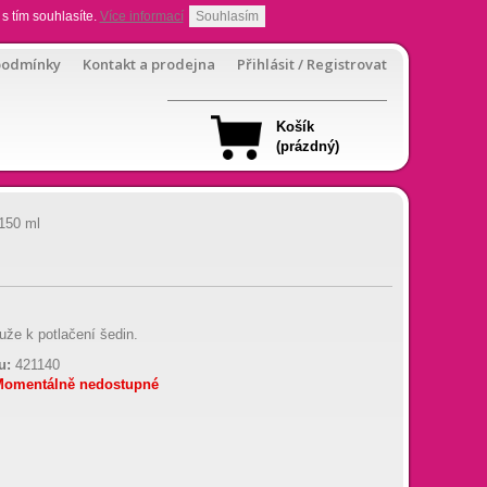
s tím souhlasíte.
Více informací
Souhlasím
podmínky
Kontakt a prodejna
Přihlásit / Registrovat
Košík
(prázdný)
150 ml
že k potlačení šedin.
u:
421140
Momentálně nedostupné