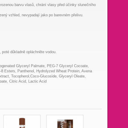
irozenou barvu vlasů, chrání vlasy před účinky slunečního
ozený vzhled, nevypadají jako po barevném přelivu.
, poté důkladně opláchněte vodou.
rogenated Glyceryl Palmate, PEG-7 Glyceryl Cocoate,
-8 Esters, Panthenol, Hydrolyzed Wheat Protein, Avena
Extract, Tocopherol,Coco-Glucoside, Glyceryl Oleate,
te, Citric Acid, Lactic Acid