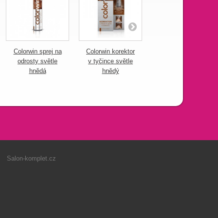
Colorwin sprej na
Colorwin korektor
Colorwin šampón
odrosty světle
v tyčince světle
proti vypadávání
hnědá
hnědý
vlasů 150 ml
Salon-komplet.cz