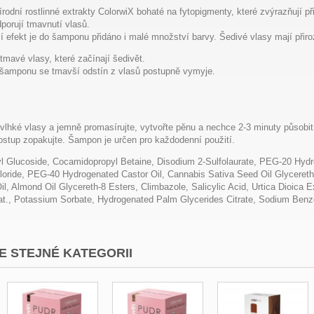
odní rostlinné extrakty ColorwiX bohaté na fytopigmenty, které zvýrazňují př
porují tmavnutí vlasů.
jší efekt je do šamponu přidáno i malé množství barvy. Šedivé vlasy mají přir
mavé vlasy, které začínají šedivět.
o šamponu se tmavší odstín z vlasů postupně vymyje.
lhké vlasy a jemně promasírujte, vytvořte pěnu a nechce 2-3 minuty působit
ostup zopakujte. Šampon je určen pro každodenní použití.
l Glucoside, Cocamidopropyl Betaine, Disodium 2-Sulfolaurate, PEG-20 Hyd
loride,
PEG-40 Hydrogenated Castor Oil, Cannabis Sativa Seed Oil Glycereth
Oil, Almond Oil Glycereth-8 Esters, Climbazole, Salicylic Acid, Urtica Dioica 
t., Potassium Sorbate, Hydrogenated Palm Glycerides Citrate, Sodium Benzoa
E STEJNÉ KATEGORII