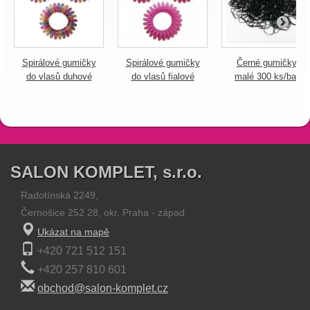
Spirálové gumičky
Spirálové gumičky
Černé gumičky
do vlasů duhové
do vlasů fialové
malé 300 ks/bal
SALON KOMPLET, s.r.o.
Radotínská 2249,
Černošice 252 28, okr. Praha - západ
Ukázat na mapě
+420 721 512 151
+420 257 810 601
obchod@salon-komplet.cz