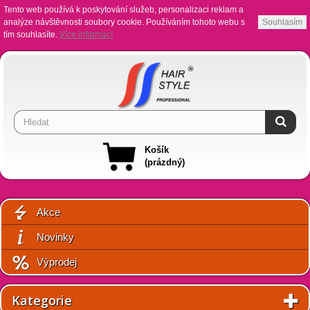
Tento web používá k poskytování služeb, personalizaci reklam a
analýze návštěvnosti soubory cookie. Používáním tohoto webu s
Souhlasím
tím souhlasíte.
Více informací
Košík
(prázdný)
Akce
Novinky
Výprodej
Kategorie