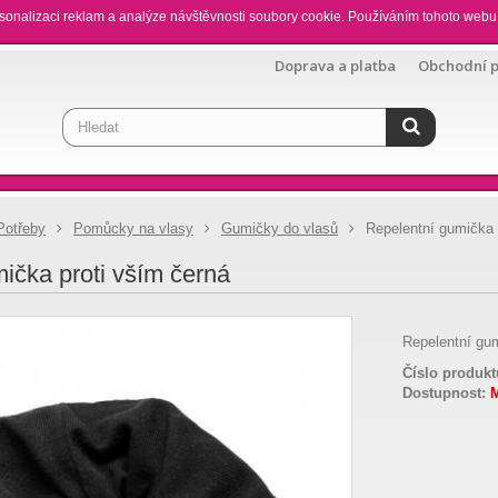
sonalizaci reklam a analýze návštěvnosti soubory cookie. Používáním tohoto webu 
Doprava a platba
Obchodní 
Potřeby
Pomůcky na vlasy
Gumičky do vlasů
Repelentní gumička 
ička proti vším černá
Repelentní gu
Číslo produkt
Dostupnost: