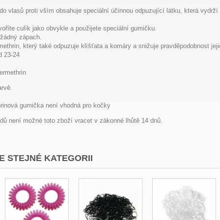
o vlasů proti vším obsahuje speciální účinnou odpuzující látku, která vydrží
voříte culík jako obvykle a použijete speciální gumičku.
t žádný zápach.
rmethrin, který také odpuzuje klíšťata a komáry a snižuje pravděpodobnost jej
ed 23-24
permethrin
rvě.
rinová gumička není vhodná pro kočky
dů není možné toto zboží vracet v zákonné lhůtě 14 dnů.
E STEJNÉ KATEGORII