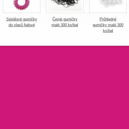
Spirálové gumičky
Černé gumičky
Průhledné
do vlasů fialové
malé 300 ks/bal
gumičky malé 300
ks/bal