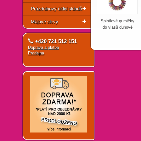
Prázdninový úklid skladů
Spirálové gumičky
Májové slevy
do vlasů duhové
+420 721 512 151
Doprava a platba
Prodejna