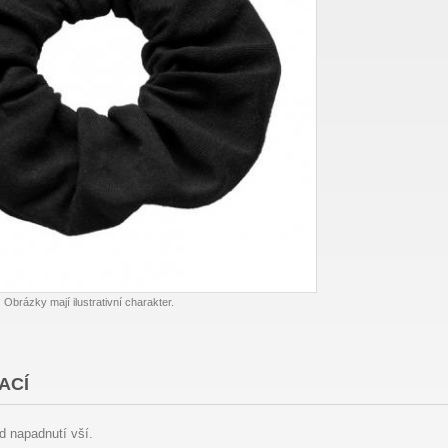
Obrázky mají ilustrativní charakter.
ACÍ
d napadnutí vší.