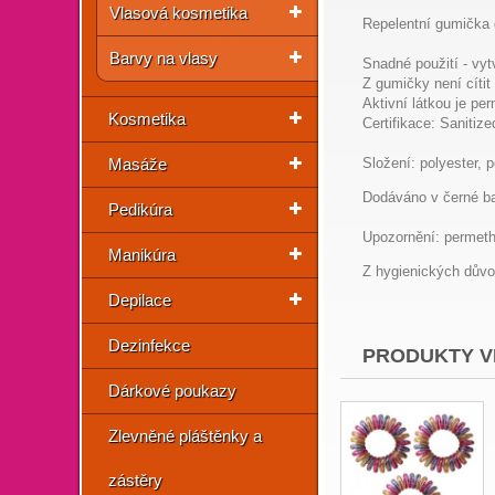
Vlasová kosmetika
Repelentní gumička d
Barvy na vlasy
Snadné použití - vyt
Z gumičky není cíti
Aktivní látkou je pe
Kosmetika
Certifikace: Sanitiz
Masáže
Složení: polyester, 
Dodáváno v černé ba
Pedikúra
Upozornění: permeth
Manikúra
Z hygienických důvo
Depilace
Dezinfekce
PRODUKTY V
Dárkové poukazy
Zlevněné pláštěnky a
zástěry