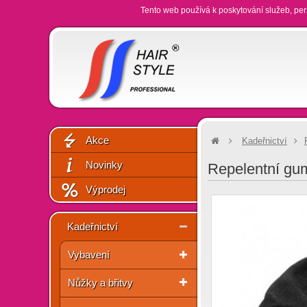
Tento web používá k poskytování služeb, per
Akce
Kadeřnictví
Novinky
Repelentní gum
Výprodej
Kadeřnictví
Vybavení
Nůžky a břitvy