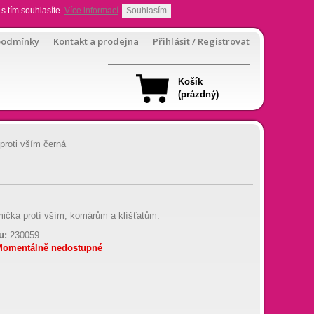
s tím souhlasíte.
Více informací
Souhlasím
podmínky
Kontakt a prodejna
Přihlásit / Registrovat
Košík
(prázdný)
proti vším černá
mička protí vším, komárům a klíšťatům.
u:
230059
Momentálně nedostupné