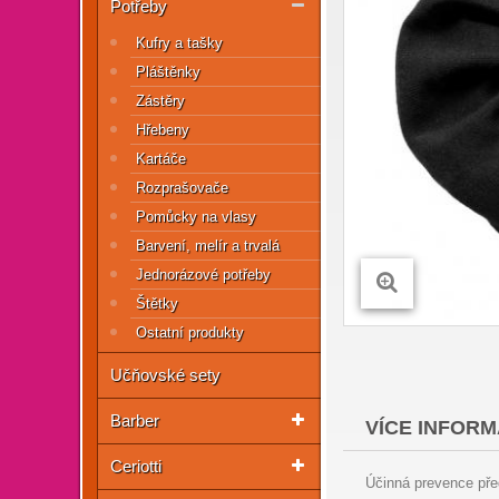
Potřeby
Kufry a tašky
Pláštěnky
Zástěry
Hřebeny
Kartáče
Rozprašovače
Pomůcky na vlasy
Barvení, melír a trvalá
Jednorázové potřeby
Štětky
Ostatní produkty
Učňovské sety
Barber
VÍCE INFORM
Ceriotti
Účinná prevence pře