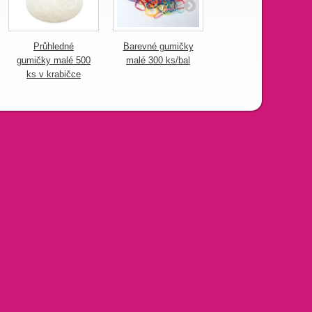
Průhledné
Barevné gumičky
Repelentní
gumičky malé 500
malé 300 ks/bal
gumička proti
ks v krabičce
vším růžová