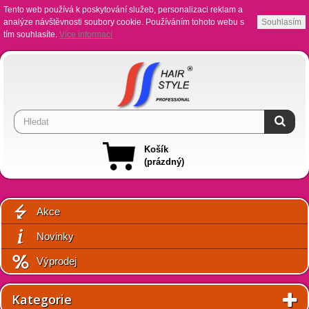
Tento web používá k poskytování služeb, personalizaci reklam a
analýze návštěvnosti soubory cookie. Používáním tohoto webu s
Souhlasím
tím souhlasíte.
Více informací
Košík
(prázdný)
Akce
Novinky
Výprodej
Kategorie