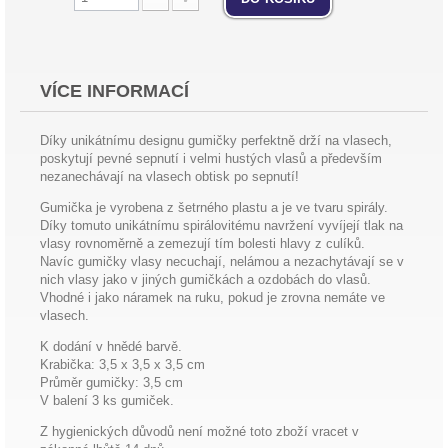
VÍCE INFORMACÍ
Díky unikátnímu designu gumičky perfektně drží na vlasech,
poskytují pevné sepnutí i velmi hustých vlasů a především
nezanechávají na vlasech obtisk po sepnutí!
Gumička je vyrobena z šetrného plastu a je ve tvaru spirály.
Díky tomuto unikátnímu spirálovitému navržení vyvíjejí tlak na
vlasy rovnoměrně a zemezují tím bolesti hlavy z culíků.
Navíc gumičky vlasy necuchají, nelámou a nezachytávají se v
nich vlasy jako v jiných gumičkách a ozdobách do vlasů.
Vhodné i jako náramek na ruku, pokud je zrovna nemáte ve
vlasech.
K dodání v hnědé barvě.
Krabička: 3,5 x 3,5 x 3,5 cm
Průměr gumičky: 3,5 cm
V balení 3 ks gumiček.
Z hygienických důvodů není možné toto zboží vracet v