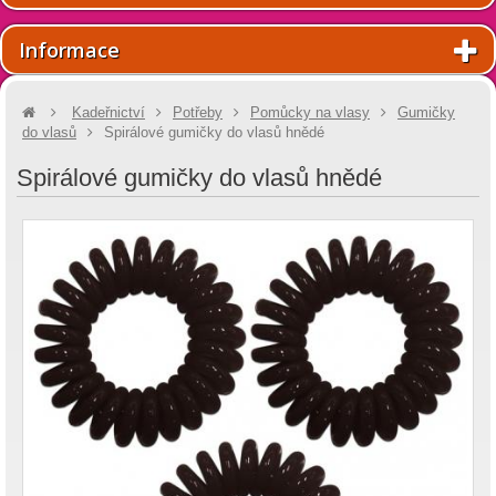
Informace
Kadeřnictví
Potřeby
Pomůcky na vlasy
Gumičky
do vlasů
Spirálové gumičky do vlasů hnědé
Spirálové gumičky do vlasů hnědé