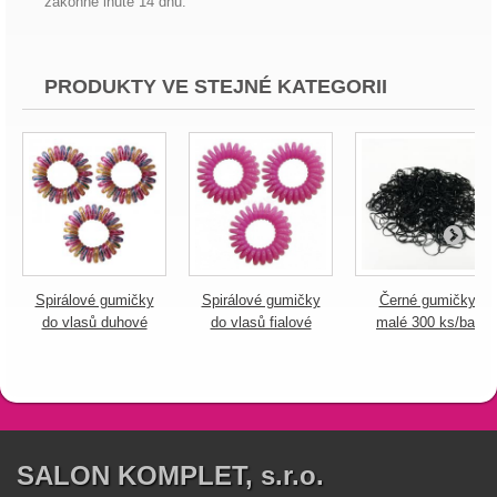
zákonné lhůtě 14 dnů.
PRODUKTY VE STEJNÉ KATEGORII
Spirálové gumičky
Spirálové gumičky
Černé gumičky
do vlasů duhové
do vlasů fialové
malé 300 ks/bal
SALON KOMPLET, s.r.o.