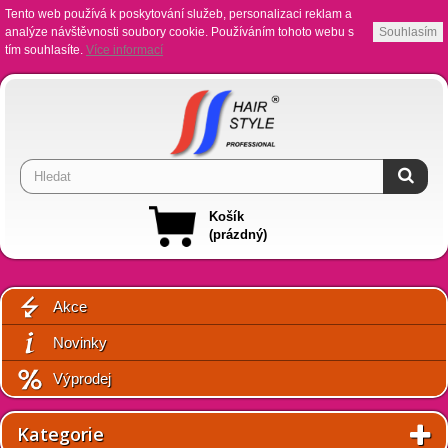
Tento web používá k poskytování služeb, personalizaci reklam a
analýze návštěvnosti soubory cookie. Používáním tohoto webu s
Souhlasím
tím souhlasíte.
Více informací
Košík
(prázdný)
Akce
Novinky
Výprodej
Kategorie