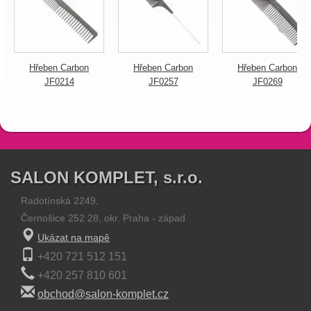
Hřeben Carbon
Hřeben Carbon
Hřeben Carbon
JF0214
JF0257
JF0269
SALON KOMPLET, s.r.o.
Radotínská 2249,
Černošice 252 28, okr. Praha - západ
Ukázat na mapě
+420 721 512 151
+420 257 810 601
obchod@salon-komplet.cz