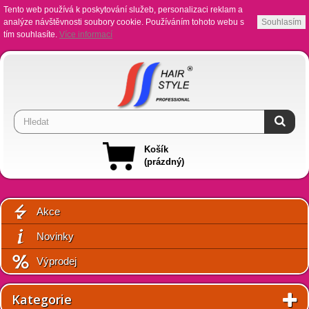
Tento web používá k poskytování služeb, personalizaci reklam a
analýze návštěvnosti soubory cookie. Používáním tohoto webu s
Souhlasím
tím souhlasíte.
Více informací
Košík
(prázdný)
Akce
Novinky
Výprodej
Kategorie