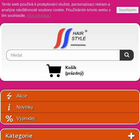
Tento web používá k poskytování služeb, personalizaci reklam a
analýze návštěvnosti soubory cookie. Používáním tohoto webu s
Souhlasím
tím souhlasíte.
Více informací
Košík
(prázdný)
Akce
Novinky
Výprodej
Kategorie