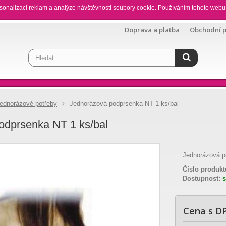
sonalizaci reklam a analýze návštěvnosti soubory cookie. Používáním tohoto webu 
Doprava a platba
Obchodní 
ednorázové potřeby
Jednorázová podprsenka NT 1 ks/bal
odprsenka NT 1 ks/bal
Jednorázová po
Číslo produkt
Dostupnost:
Cena s D