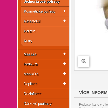
Jednorázové potřeby
Kosmetické potřeby
RefectoCil
Parafín
Kufry
Masáže
Pedikúra
Manikúra
Depilace
VÍCE INFORM
Dezinfekce
Dárkové poukazy
Podprsenka je v bílé