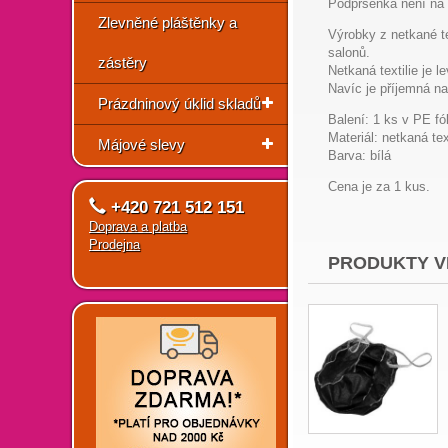
Podprsenka není na
Zlevněné pláštěnky a
Výrobky z netkané te
salonů.
zástěry
Netkaná textilie je 
Navíc je příjemná na
Prázdninový úklid skladů
Balení: 1 ks v PE fól
Materiál: netkaná tex
Májové slevy
Barva: bílá
Cena je za 1 kus.
+420 721 512 151
Doprava a platba
Prodejna
PRODUKTY V