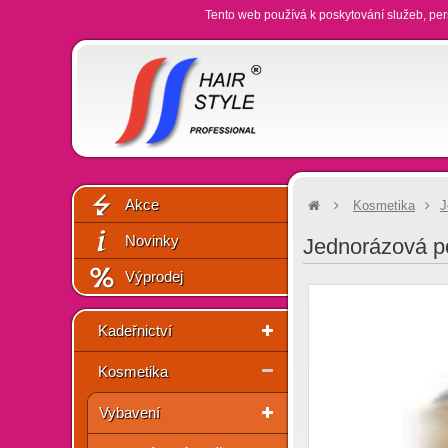
Tento web používá k poskytování služeb, per
Akce
Kosmetika
J
Novinky
Jednorázová p
Výprodej
Kadeřnictví
Kosmetika
Vybavení