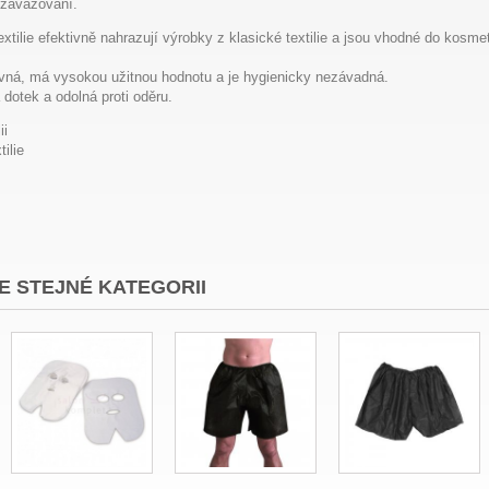
 zavazování.
xtilie efektivně nahrazují výrobky z klasické textilie a jsou vhodné do ko
levná, má vysokou užitnou hodnotu a je hygienicky nezávadná.
 dotek a odolná proti oděru.
ii
tilie
E STEJNÉ KATEGORII