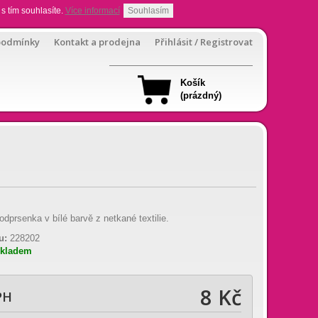
s tím souhlasíte.
Více informací
Souhlasím
podmínky
Kontakt a prodejna
Přihlásit / Registrovat
Košík
(prázdný)
dprsenka v bílé barvě z netkané textilie.
u:
228202
skladem
8 Kč
PH