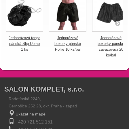
Jednorázová tanga
Jednorázové
Jednorázové
pánská Slip Uomo
boxerky pánské
boxerky pánské
1 ks
Pollié 10 ks/bal
zavazovací 20
ks/bal
SALON KOMPLET, s.r.o.
Radotínská 2249,
Černošice 252 28, okr. Praha - západ
Ukázat na mapě
+420 721 512 151