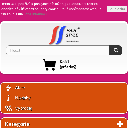
Tento web používá k poskytování služeb, personalizaci reklam a
analýze návštěvnosti soubory cookie. Používáním tohoto webu s
Souhlasím
tím souhlasíte.
Více informací
Košík
(prázdný)
Akce
Novinky
Výprodej
Kategorie