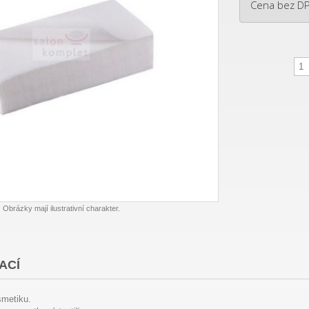
Cena bez D
Obrázky mají ilustrativní charakter.
ACÍ
smetiku.