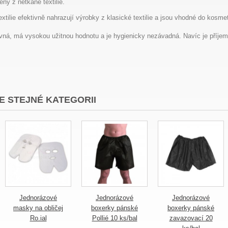
ny z netkané textilie.
xtilie efektivně nahrazují výrobky z klasické textilie a jsou vhodné do ko
levná, má vysokou užitnou hodnotu a je hygienicky nezávadná. Navíc je příjem
E STEJNÉ KATEGORII
Jednorázové
Jednorázové
Jednorázové
masky na obličej
boxerky pánské
boxerky pánské
Ro.ial
Pollié 10 ks/bal
zavazovací 20