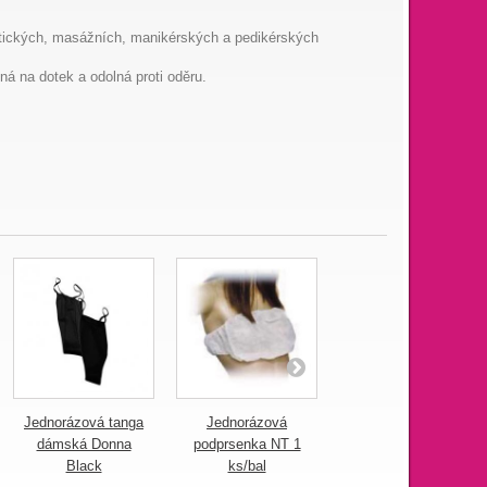
smetických, masážních, manikérských a pedikérských
ná na dotek a odolná proti oděru.
Jednorázová tanga
Jednorázová
Jednorázové
dámská Donna
podprsenka NT 1
prostěradlo NT s
Black
ks/bal
gumou 10 ks