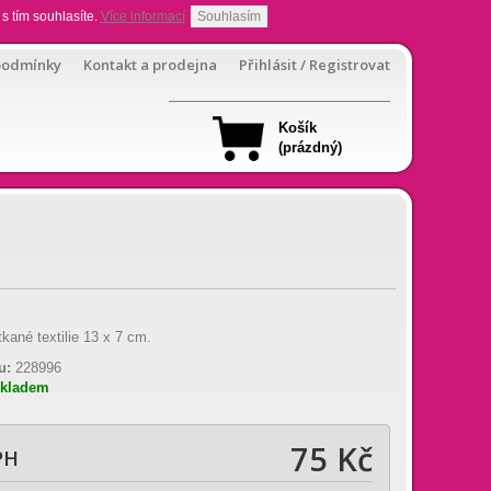
s tím souhlasíte.
Více informací
Souhlasím
podmínky
Kontakt a prodejna
Přihlásit / Registrovat
Košík
(prázdný)
kané textilie 13 x 7 cm.
u:
228996
skladem
75 Kč
PH