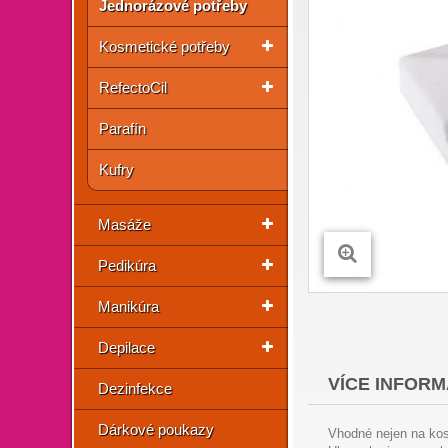
Jednorázové potřeby
Kosmetické potřeby
RefectoCil
Parafín
Kufry
Masáže
Pedikúra
Manikúra
Depilace
VÍCE INFORM
Dezinfekce
Dárkové poukazy
Vhodné nejen na ko