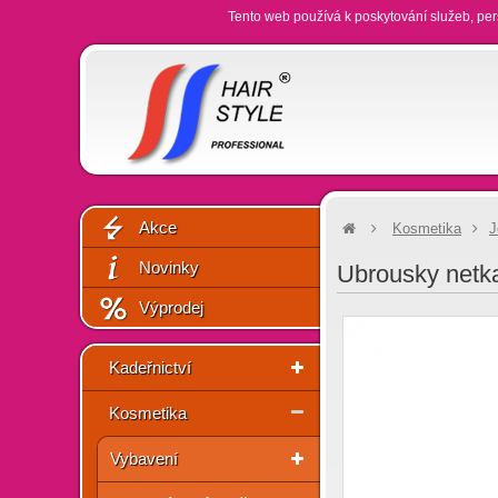
Tento web používá k poskytování služeb, per
Akce
Kosmetika
J
Novinky
Ubrousky netka
Výprodej
Kadeřnictví
Kosmetika
Vybavení