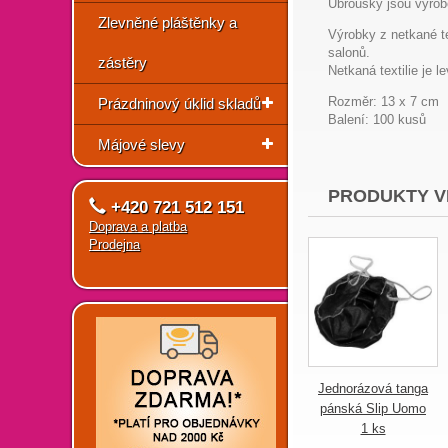
Ubrousky jsou vyrobe
Zlevněné pláštěnky a
Výrobky z netkané te
salonů.
zástěry
Netkaná textilie je 
Rozměr: 13 x 7 cm
Prázdninový úklid skladů
Balení: 100 kusů
Májové slevy
PRODUKTY V
+420 721 512 151
Doprava a platba
Prodejna
Jednorázová tanga
pánská Slip Uomo
1 ks