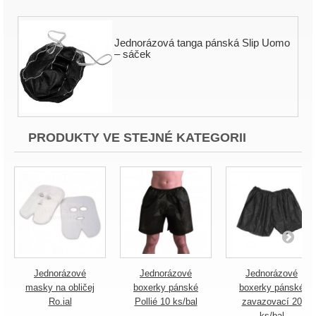
Jednorázová tanga pánská Slip Uomo
– sáček
PRODUKTY VE STEJNÉ KATEGORII
Jednorázové
Jednorázové
Jednorázové
masky na obličej
boxerky pánské
boxerky pánské
Ro.ial
Pollié 10 ks/bal
zavazovací 20
ks/bal