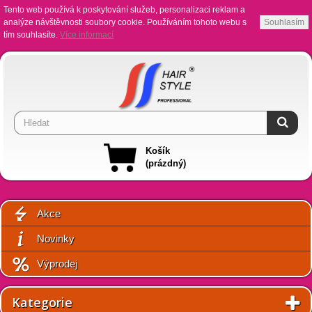
Tento web používá k poskytování služeb, personalizaci reklam a
analýze návštěvnosti soubory cookie. Používáním tohoto webu s
Souhlasím
tím souhlasíte.
Více informací
Košík
(prázdný)
Akce
Novinky
Výprodej
Kategorie