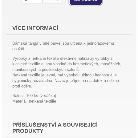
VÍCE INFORMACÍ
Dámská tanga v bílé barvě jsou určena k jednorázovému
použití.
Výrobky z netkané textilie efektivně nahrazují výrobky z
klasické textilie a jsou vhodné do kosmetických, masážních,
manikérských a pedikérských salonů.
Netkaná textilie je levná, má vysokou užitnou hodnotu a je
hygienicky nezávadná. Navíc je příjemná na dotek a odolná
proti oděru.
Balení: 100 ks (v sáčku)
Materiál: netkaná textilie
PŘÍSLUŠENSTVÍ A SOUVISEJÍCÍ
PRODUKTY