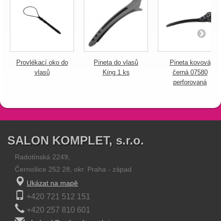
Provlékací oko do
Pineta do vlasů
Pineta kovová
vlasů
King 1 ks
černá 07580
perforovaná
SALON KOMPLET, s.r.o.
Radotínská 2249,
Černošice 252 28, okr. Praha - západ
Ukázat na mapě
+420 721 512 151
+420 257 810 601