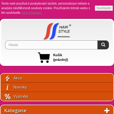
Tento web používá k poskytování služeb, personalizaci reklam a
analýze návštěvnosti soubory cookie. Používáním tohoto webu s
Souhlasím
tím souhlasíte.
Více informací
Košík
(prázdný)
Akce
Novinky
Výprodej
Kategorie