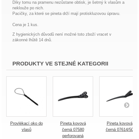
Díky tomu na pramenu nezůstane obtisk, je šetrný k vlasům a
neklouže po nich.
Pacičky, za které se pineta drží mají protiskluzovou úpravu.
Cena je 1 kus.
Z hygienických důvodů není možné toto zboží vracet v
zákonné lhůtě 14 dnů.
PRODUKTY VE STEJNÉ KATEGORII
Provlékací oko do
Pineta kovová
Pineta kovová
vlasů
černá 07580
černá 07614/50
perforovaná