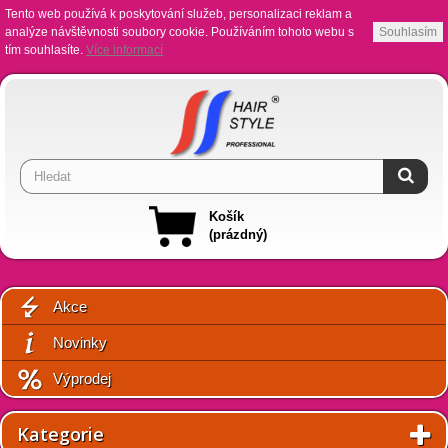
Tento web používá k poskytování služeb, personalizaci reklam a
analýze návštěvnosti soubory cookie. Používáním tohoto webu s
Souhlasím
tím souhlasíte.
Více informací
Košík
(prázdný)
Akce
Novinky
Výprodej
Kategorie