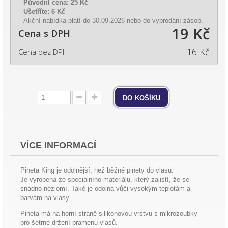
Původní cena:
25 Kč
Ušetříte:
6 Kč
Akční nabídka platí do 30.09.2026 nebo do vyprodání zásob.
19 Kč
Cena s DPH
16 Kč
Cena bez DPH
do košíku
VÍCE INFORMACÍ
Pineta King je odolnější, než běžné pinety do vlasů.
Je vyrobena ze speciálního materiálu, který zajistí, že se
snadno nezlomí. Také je odolná vůči vysokým teplotám a
barvám na vlasy.
Pineta má na horní straně silikonovou vrstvu s mikrozoubky
pro šetrné držení pramenu vlasů.