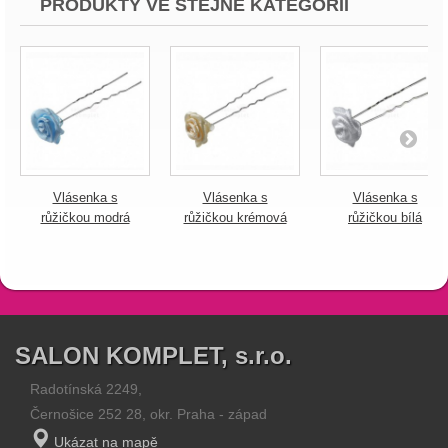
PRODUKTY VE STEJNÉ KATEGORII
Vlásenka s
Vlásenka s
Vlásenka s
růžičkou modrá
růžičkou krémová
růžičkou bílá
SALON KOMPLET, s.r.o.
Radotínská 2249,
Černošice 252 28, okr. Praha - západ
Ukázat na mapě