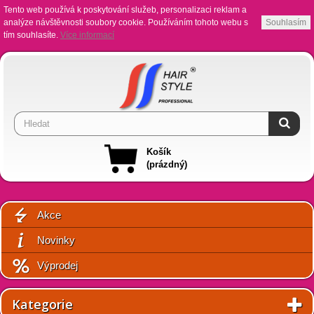
Tento web používá k poskytování služeb, personalizaci reklam a
analýze návštěvnosti soubory cookie. Používáním tohoto webu s
Souhlasím
tím souhlasíte.
Více informací
Košík
(prázdný)
Akce
Novinky
Výprodej
Kategorie