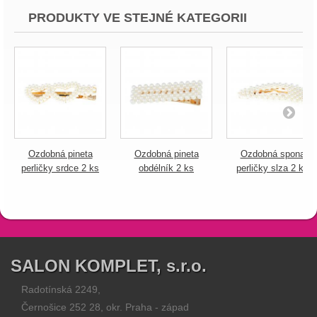
PRODUKTY VE STEJNÉ KATEGORII
Ozdobná pineta
Ozdobná pineta
Ozdobná spona
perličky srdce 2 ks
obdélník 2 ks
perličky slza 2 ks
SALON KOMPLET, s.r.o.
Radotínská 2249,
Černošice 252 28, okr. Praha - západ