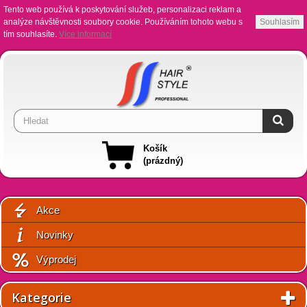
Tento web používá k poskytování služeb, personalizaci reklam a
analýze návštěvnosti soubory cookie. Používáním tohoto webu s
Souhlasím
tím souhlasíte.
Více informací
Košík
(prázdný)
Akce
Novinky
Výprodej
Kategorie