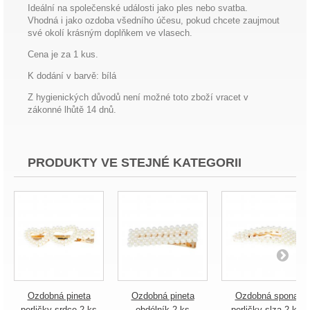
Ideální na společenské události jako ples nebo svatba.
Vhodná i jako ozdoba všedního účesu, pokud chcete zaujmout
své okolí krásným doplňkem ve vlasech.
Cena je za 1 kus.
K dodání v barvě: bílá
Z hygienických důvodů není možné toto zboží vracet v
zákonné lhůtě 14 dnů.
PRODUKTY VE STEJNÉ KATEGORII
Ozdobná pineta
Ozdobná pineta
Ozdobná spona
perličky srdce 2 ks
obdélník 2 ks
perličky slza 2 ks