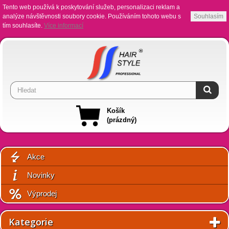
Tento web používá k poskytování služeb, personalizaci reklam a
analýze návštěvnosti soubory cookie. Používáním tohoto webu s
Souhlasím
tím souhlasíte.
Více informací
Košík
(prázdný)
Akce
Novinky
Výprodej
Kategorie