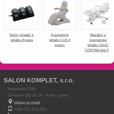
Nožní ovladač k
Kosmetické
Masážní a
lehátku Espera
lehátko LUX 4
kosmetické
motory
lehátko 2241C
CORTINA bílá PU
SALON KOMPLET, s.r.o.
Radotínská 2249,
Černošice 252 28, okr. Praha - západ
Ukázat na mapě
+420 721 512 151