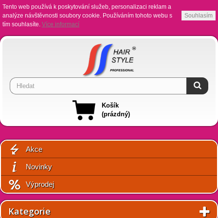
Tento web používá k poskytování služeb, personalizaci reklam a
analýze návštěvnosti soubory cookie. Používáním tohoto webu s
Souhlasím
tím souhlasíte.
Více informací
Košík
(prázdný)
Akce
Novinky
Výprodej
Kategorie