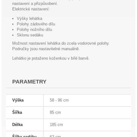
nastavení a přizpůsobení.
Elektrické nastavení:
Výšky lehátka
Polohy zádového dílu
Polohy nožního dílu
Sklonu sedáku
Možnost nastavení lehátka do zcela vodorovné polohy.
Područky jsou nastavitelné manuálně.
Lehátko je potaženo koženkou v bílé barvě.
PARAMETRY
Výška
58 - 96 cm
Šířka
85 cm
Délka
185 cm
Šířka sedáku
62 cm