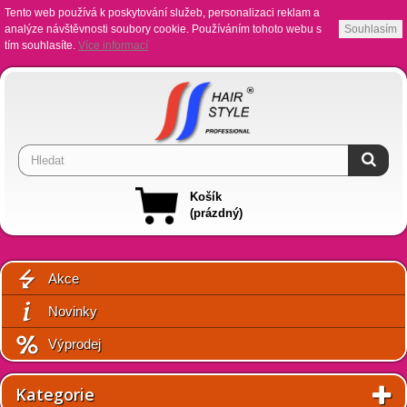
Tento web používá k poskytování služeb, personalizaci reklam a
analýze návštěvnosti soubory cookie. Používáním tohoto webu s
Souhlasím
tím souhlasíte.
Více informací
Košík
(prázdný)
Akce
Novinky
Výprodej
Kategorie