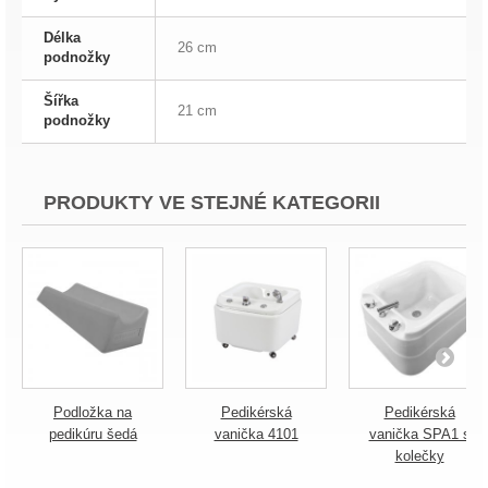
Délka
26 cm
podnožky
Šířka
21 cm
podnožky
PRODUKTY VE STEJNÉ KATEGORII
Podložka na
Pedikérská
Pedikérská
pedikúru šedá
vanička 4101
vanička SPA1 s
kolečky