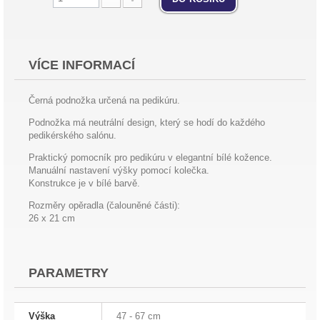
VÍCE INFORMACÍ
Černá podnožka určená na pedikúru.
Podnožka má neutrální design, který se hodí do každého
pedikérského salónu.
Praktický pomocník pro pedikúru v elegantní bílé kožence.
Manuální nastavení výšky pomocí kolečka.
Konstrukce je v bílé barvě.
Rozměry opěradla (čalouněné části):
26 x 21 cm
PARAMETRY
Výška
47 - 67 cm