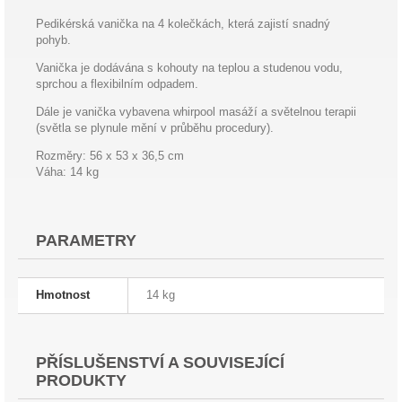
Pedikérská vanička na 4 kolečkách, která zajistí snadný
pohyb.
Vanička je dodávána s kohouty na teplou a studenou vodu,
sprchou a flexibilním odpadem.
Dále je vanička vybavena whirpool masáží a světelnou terapii
(světla se plynule mění v průběhu procedury).
Rozměry: 56 x 53 x 36,5 cm
Váha: 14 kg
PARAMETRY
Hmotnost
14 kg
PŘÍSLUŠENSTVÍ A SOUVISEJÍCÍ
PRODUKTY