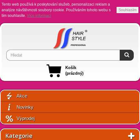
Tento web používá k poskytování služeb, personalizaci reklam a
analýze návštěvnosti soubory cookie. Používáním tohoto webu s
Souhlasím
tím souhlasíte.
Více informací
Košík
(prázdný)
Akce
Novinky
Výprodej
Kategorie