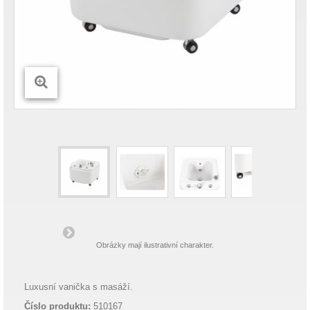
Obrázky mají ilustrativní charakter.
Luxusní vanička s masáží.
Číslo produktu:
510167