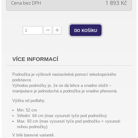
1 893 Kč
Cena bez DPH
do košíku
VÍCE INFORMACÍ
Podnožka je výškově nastavitelná pomocí teleskopického
podstavce.
Výhodou podnožky je, že se dá lehce a snadno složit –
manipulace je jednoduchá a podnožka je snadno přenosná.
Výška od podlahy:
Min: 52 cm
Střední: 64 cm (max vysunutí tyče pod podnožku)
Max: 93 cm (max vysunutí tyče pod podnožku + vysunutí
nohou podnožky)
V bílé barevné variantě.