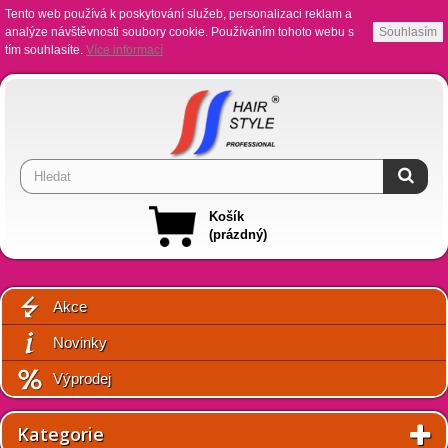
Tento web používá k poskytování služeb, personalizaci reklam a
analýze návštěvnosti soubory cookie. Používáním tohoto webu s
Souhlasím
tím souhlasíte.
Více informací
Košík
(prázdný)
Akce
Novinky
Výprodej
Kategorie