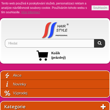
Tento web používá k poskytování služeb, personalizaci reklam a
analýze návštěvnosti soubory cookie. Používáním tohoto webu s
Souhlasím
tím souhlasíte.
Více informací
Košík
(prázdný)
Akce
Novinky
Výprodej
Kategorie