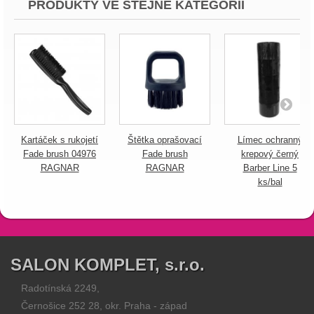
PRODUKTY VE STEJNÉ KATEGORII
Kartáček s rukojetí
Štětka oprašovací
Límec ochranný
Fade brush 04976
Fade brush
krepový černý
RAGNAR
RAGNAR
Barber Line 5
ks/bal
SALON KOMPLET, s.r.o.
Radotínská 2249,
Černošice 252 28, okr. Praha - západ