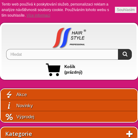
Tento web používá k poskytování služeb, personalizaci reklam a
analýze návštěvnosti soubory cookie. Používáním tohoto webu s
Souhlasím
tím souhlasíte.
Více informací
Košík
(prázdný)
Akce
Novinky
Výprodej
Kategorie