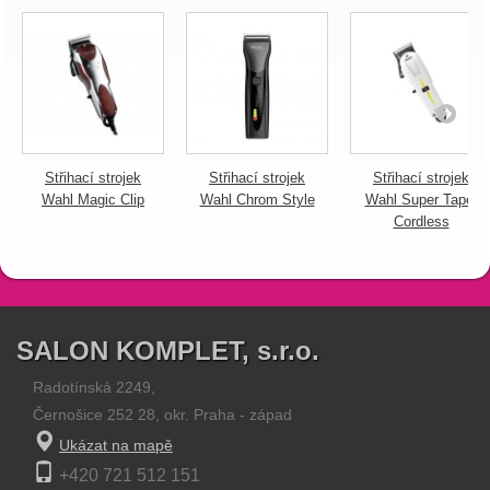
Střihací strojek
Střihací strojek
Střihací strojek
Wahl Magic Clip
Wahl Chrom Style
Wahl Super Taper
Cordless
SALON KOMPLET, s.r.o.
Radotínská 2249,
Černošice 252 28, okr. Praha - západ
Ukázat na mapě
+420 721 512 151