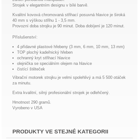
Strojek v elegantním designu v bílé barvě.
Kvalitní kovová chromovaná střihací posuvná hlavice je široká
40 mm s výškou střihu 1 - 3,5 mm.
Provozní doba strojku je 90 minut. Doba dobíjení je 120 minut.
Příslušenství:
4 přídavné plastové hřebeny (3 mm, 6 mm, 10 mm, 13 mm)
TOP plochý kadeřnický hřeben
ochranný kryt střihací hlavice
olejnička se speciálním olejem na hlavice
čistící štěteček
Vibrační motorek strojku je velmi spolehlivý a má 5 500 otáček
za minutu.
Extra kvalitní, silný profesionální strojek je odlehčený.
Hmotnost 290 gramů.
Vyrobeno v USA
PRODUKTY VE STEJNÉ KATEGORII