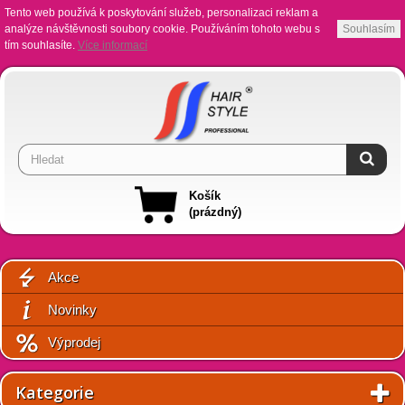
Tento web používá k poskytování služeb, personalizaci reklam a
analýze návštěvnosti soubory cookie. Používáním tohoto webu s
Souhlasím
tím souhlasíte.
Více informací
Košík
(prázdný)
Akce
Novinky
Výprodej
Kategorie