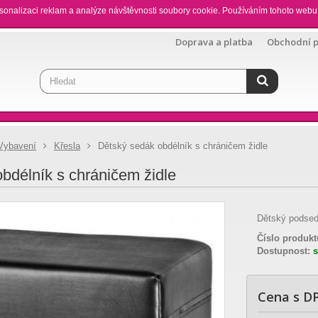
sonalizaci reklam a analýze návštěvnosti soubory cookie. Používáním tohoto webu 
Doprava a platba
Obchodní 
Vybavení
Křesla
Dětský sedák obdélník s chráničem židle
bdélník s chráničem židle
Dětský podsed
Číslo produkt
Dostupnost:
Cena s D