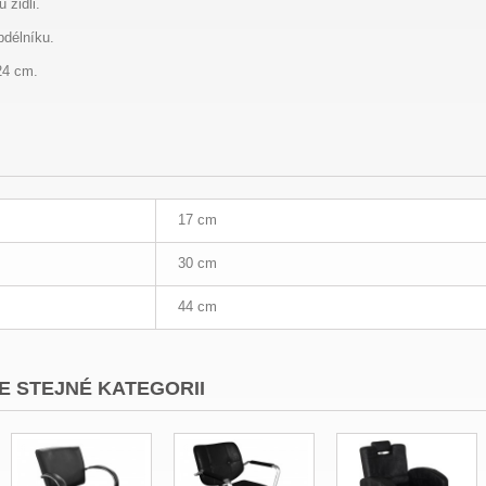
 židli.
délníku.
24 cm.
17 cm
30 cm
44 cm
E STEJNÉ KATEGORII