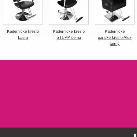
Kadeřnické křeslo
Kadeřnické křeslo
Kadeřnické
Laura
STEPP černá
pánské křeslo Alex
černý