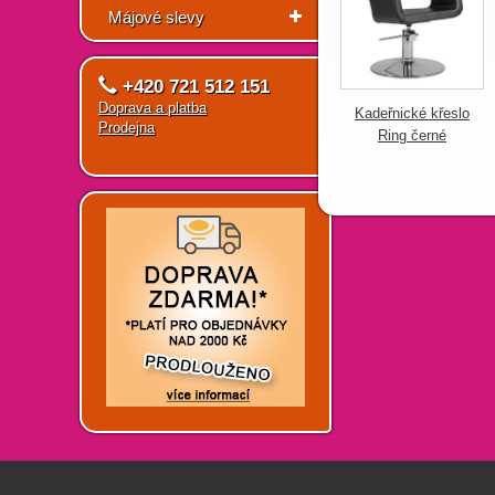
Májové slevy
+420 721 512 151
Doprava a platba
Kadeřnické křeslo
Prodejna
Ring černé