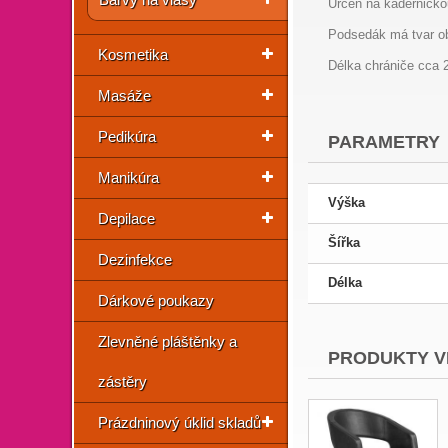
Určen na kadeřnickou
Podsedák má tvar ob
Kosmetika
Délka chrániče cca 
Masáže
Pedikúra
PARAMETRY
Manikúra
Výška
Depilace
Šířka
Dezinfekce
Délka
Dárkové poukazy
Zlevněné pláštěnky a
PRODUKTY V
zástěry
Prázdninový úklid skladů