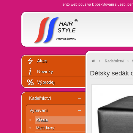
Tento web používá k poskytování služeb, per
Akce
Kadeřnictví
Novinky
Dětský sedák o
Výprodej
Kadeřnictví
Vybavení
Křesla
Mycí boxy