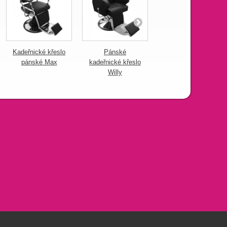
Kadeřnické křeslo
Pánské
Kadeřnické křeslo
pánské Max
kadeřnické křeslo
barber Retro hnědá
Willy