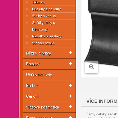
Taburety
Obsluhy a čekárny
Stolky a vozíky
Sušáky, fény a
klimazony
Nábytkové sestavy
Střihací strojky
Nůžky a břitvy
Potřeby
Učňovské sety
Barber
Ceriotti
VÍCE INFORM
Vlasová kosmetika
Černý dětský sedák 
Barvy na vlasy