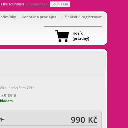
s tím souhlasíte.
Více informací
Souhlasím
podmínky
Kontakt a prodejna
Přihlásit / Registrovat
Košík
(prázdný)
ák s chráničem židle.
u:
510918
skladem
990 Kč
PH