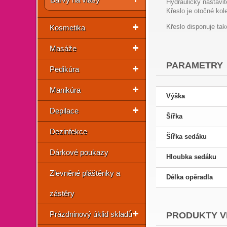
Hydraulicky nastavi
Křeslo je otočné kol
Křeslo disponuje ta
Kosmetika
Masáže
PARAMETRY
Pedikúra
Manikúra
Výška
Depilace
Šířka
Dezinfekce
Šířka sedáku
Dárkové poukazy
Hloubka sedáku
Zlevněné pláštěnky a
Délka opěradla
zástěry
Prázdninový úklid skladů
PRODUKTY V