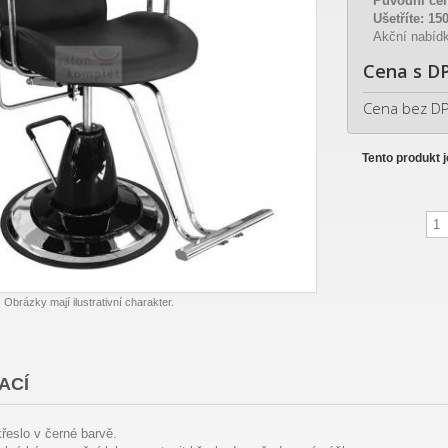
Původní ce
Ušetříte:
15
Akční nabídk
Cena s D
Cena bez D
Tento produkt 
Obrázky mají ilustrativní charakter.
ACÍ
řeslo v černé barvě.