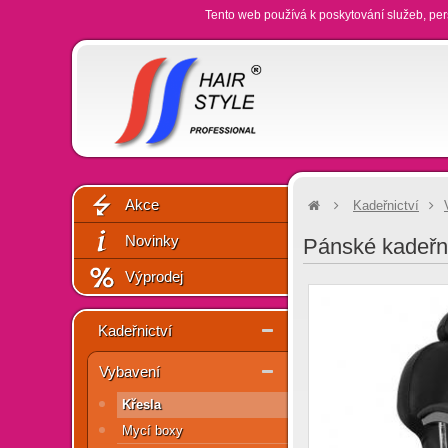
Tento web používá k poskytování služeb, per
Akce
Kadeřnictví
Novinky
Pánské kadeřn
Výprodej
Kadeřnictví
Vybavení
Křesla
Mycí boxy