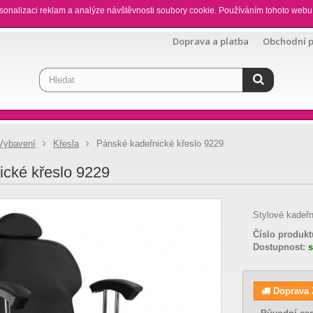
sonalizaci reklam a analýze návštěvnosti soubory cookie. Používáním tohoto webu 
Doprava a platba
Obchodní 
Vybavení
Křesla
Pánské kadeřnické křeslo 9229
ické křeslo 9229
Stylové kadeřn
Číslo produkt
Dostupnost:
Doprava