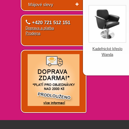
Májové slevy
+420 721 512 151
Doprava a platba
Prodejna
Kadeřnické křeslo
Wanda