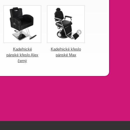
Kadeřnické
Kadeřnické křeslo
Pánské
pánské křeslo Alex
pánské Max
kadeřnické křeslo
černý
Willy