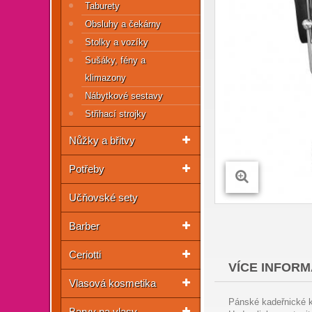
Taburety
Obsluhy a čekárny
Stolky a vozíky
Sušáky, fény a
klimazony
Nábytkové sestavy
Střihací strojky
Nůžky a břitvy
Potřeby
Učňovské sety
Barber
Ceriotti
VÍCE INFORM
Vlasová kosmetika
Pánské kadeřnické k
Barvy na vlasy