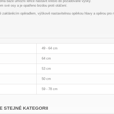
telná báze umožní lehce nastavit křeslo do požadované výšky.
em své osy a je opatřeno brzdou proti otáčení.
ké zakláněcím opěradlem, výškově nastavitelnou opěrkou hlavy a opěrou pro 
49 - 64 cm
64 cm
53 cm
50 cm
59 - 78 cm
E STEJNÉ KATEGORII