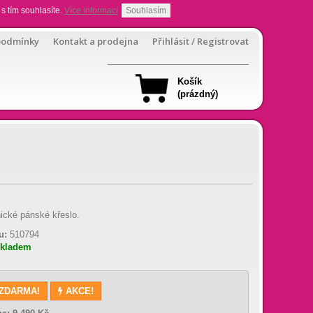
s tím souhlasíte.
Více informací
Souhlasím
podmínky
Kontakt a prodejna
Přihlásit / Registrovat
Košík
(prázdný)
ické pánské křeslo.
u:
510794
skladem
 ZDARMA!
AKCE!