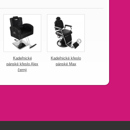
Kadeřnické
Kadeřnické křeslo
Pánské
pánské křeslo Alex
pánské Max
kadeřnické křeslo
černý
Willy