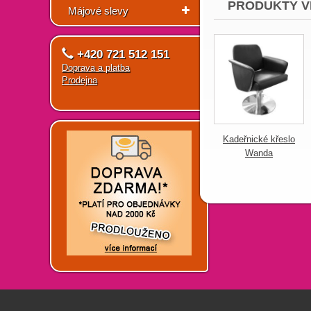
PRODUKTY V
Májové slevy
+420 721 512 151
Doprava a platba
Prodejna
Kadeřnické křeslo
Wanda