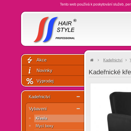
Tento web používá k poskytování služeb, per
Akce
Kadeřnictví
Novinky
Kadeřnické kř
Výprodej
Kadeřnictví
Vybavení
Křesla
Mycí boxy