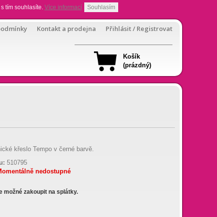
s tím souhlasíte.
Více informací
Souhlasím
podmínky
Kontakt a prodejna
Přihlásit / Registrovat
Košík
(prázdný)
ické křeslo Tempo v černé barvě.
u:
510795
Momentálně nedostupné
je možné zakoupit na splátky.