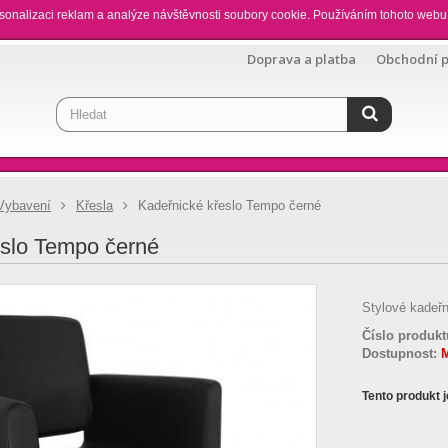
sonalizaci reklam a analýze návštěvnosti soubory cookie. Používáním tohoto webu 
Doprava a platba
Obchodní 
Vybavení
Křesla
Kadeřnické křeslo Tempo černé
eslo Tempo černé
Stylové kadeřn
Číslo produkt
Dostupnost:
Tento produkt 