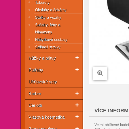
Taburety
Obsluhy a čekárny
Stolky a vozíky
Sušáky, fény a
klimazony
Nábytkové sestavy
Střihací strojky
Nůžky a břitvy
Potřeby
Učňovské sety
Barber
Ceriotti
VÍCE INFORM
Vlasová kosmetika
Velmi oblíbené kade
Barvy na vlasy