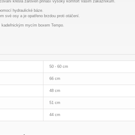
cování křesla zároveň přináší vysoký komfort Vašim zákazníkům.
pomocí hydraulické báze.
em své osy a je opatřeno brzdou proti otáčení.
 s kadeřnickým mycím boxem Tempo.
50 - 60 cm
66 cm
48 cm
51 cm
44 cm