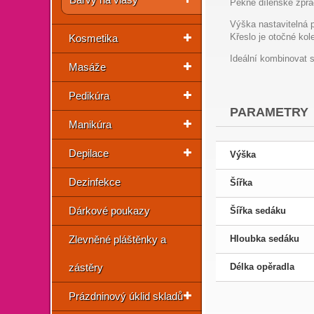
Pěkné dílenské zpra
Výška nastavitelná 
Křeslo je otočné kol
Kosmetika
Ideální kombinovat
Masáže
Pedikúra
PARAMETRY
Manikúra
Depilace
Výška
Dezinfekce
Šířka
Dárkové poukazy
Šířka sedáku
Zlevněné pláštěnky a
Hloubka sedáku
zástěry
Délka opěradla
Prázdninový úklid skladů