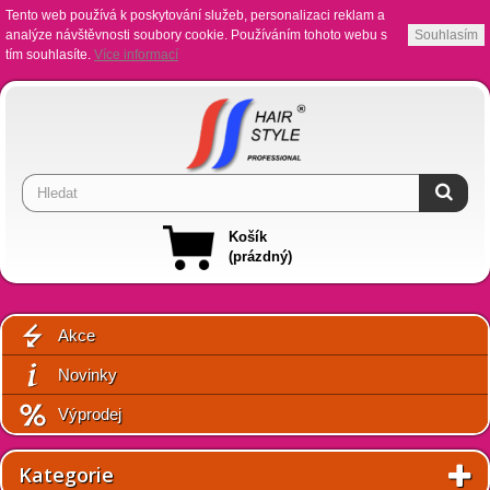
Tento web používá k poskytování služeb, personalizaci reklam a
analýze návštěvnosti soubory cookie. Používáním tohoto webu s
Souhlasím
tím souhlasíte.
Více informací
Košík
(prázdný)
Akce
Novinky
Výprodej
Kategorie