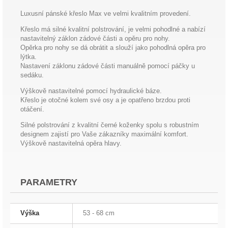
Luxusní pánské křeslo Max ve velmi kvalitním provedení.
Křeslo má silné kvalitní polstrování, je velmi pohodlné a nabízí
nastavitelný záklon zádové části a opěru pro nohy.
Opěrka pro nohy se dá obrátit a slouží jako pohodlná opěra pro
lýtka.
Nastavení záklonu zádové části manuálně pomocí páčky u
sedáku.
Výškově nastavitelné pomocí hydraulické báze.
Křeslo je otočné kolem své osy a je opatřeno brzdou proti
otáčení.
Silné polstrování z kvalitní černé koženky spolu s robustním
designem zajistí pro Vaše zákazníky maximální komfort.
Výškově nastavitelná opěra hlavy.
PARAMETRY
Výška
53 - 68 cm