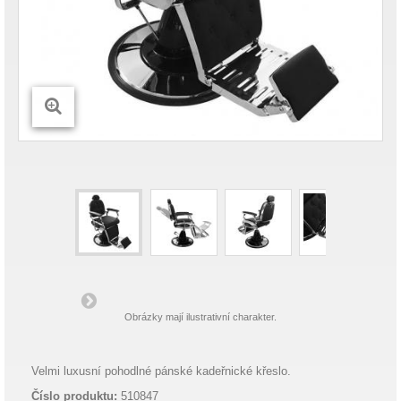
Obrázky mají ilustrativní charakter.
Velmi luxusní pohodlné pánské kadeřnické křeslo.
Číslo produktu:
510847