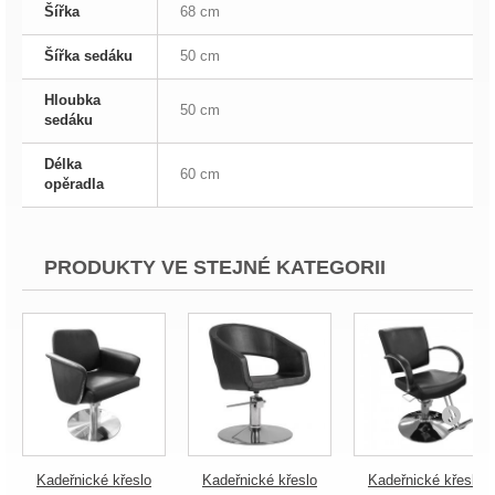
Šířka
68 cm
Šířka sedáku
50 cm
Hloubka
50 cm
sedáku
Délka
60 cm
opěradla
PRODUKTY VE STEJNÉ KATEGORII
Kadeřnické křeslo
Kadeřnické křeslo
Kadeřnické křeslo